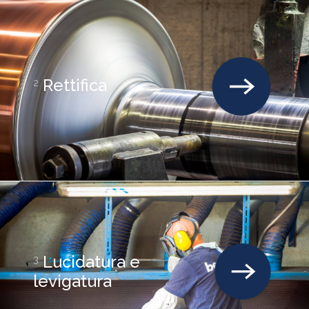
Rettifica
2
Lucidatura e
3
levigatura